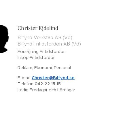
Christer Ejdelind
Bilfynd Verkstad AB (Vd)
Bilfynd Fritidsfordon AB (Vd
)
Försäljning Fritidsfordon
Inköp Fritidsfordon
Reklam, Ekonomi, Personal
E-mail;
Christer@Bilfynd.se
Telefon
042-22 15 15
Ledig Fredagar och Lördagar