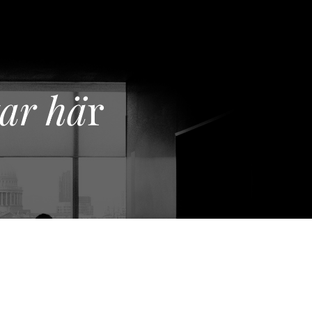
tar hä
r