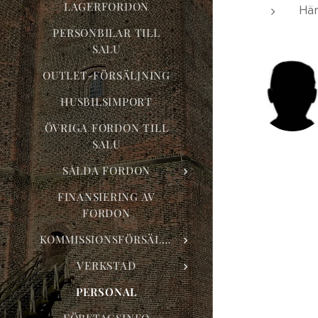
LAGERFORDON
Här
PERSONBILAR TILL
SALU
OUTLET-FÖRSÄLJNING
HUSBILSIMPORT
ÖVRIGA FORDON TILL
SALU
SÅLDA FORDON
FINANSIERING AV
FORDON
KOMMISSIONSFÖRSÄLJNING
VERKSTAD
PERSONAL