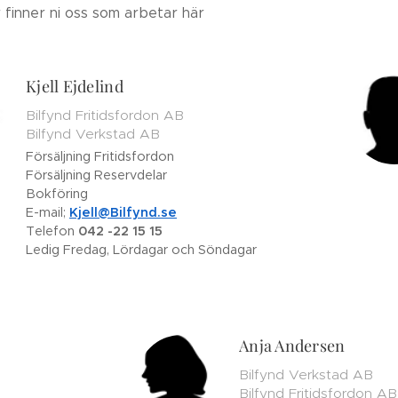
 finner ni oss som arbetar här
Kjell Ejdelind
Bilfynd Fritidsfordon AB
Bilfynd Verkstad AB
Försäljning Fritidsfordon
Försäljning Reservdelar
Bokföring
E-mail;
Kjell@Bilfynd.se
Telefon
042 -22 15 15
Ledig Fredag, Lördagar och Söndagar
Anja Andersen
Bilfynd Verkstad AB
Bilfynd Fritidsfordon AB