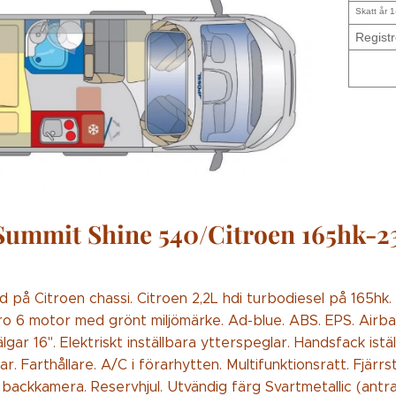
Skatt år 1
Registr
Summit Shine 540/Citroen 165hk-2
d på Citroen chassi. Citroen 2,2L hdi turbodiesel på 165hk. 
uro 6 motor med grönt miljömärke. Ad-blue. ABS. EPS. Airb
lgar 16". Elektriskt inställbara ytterspeglar. Handsfack istä
ar. Farthållare. A/C i förarhytten. Multifunktionsratt. Fjärr
backkamera. Reservhjul. Utvändig färg Svartmetallic (antra