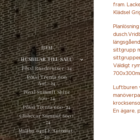
fram. Lacke
Klädsel Gri
Planlösnin
dusch.Vrid
längsgåend
HEM
sittgrupp m
sittgruppen
HUSBILAR TILL SALU
Väldigt rym
Pössl Roadcruiser-24
700x300mm
Pössl Trenta 600
Aut.-24
Luftburen 
Pössl Summit Shine
manöverpan
600-24
krocksensor
Pössl Trenta 600-24
En ägare, p
Globecar Summit 600+
-24
Malibu 640LE/Automat-
20