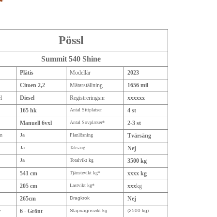
Pössl
Summit 540 Shine
Plåtis
Modellår
2023
Citoen 2,2
Mätarställning
1656 mil
l
Diesel
Registreringsnr
xxxxxx
165 hk
Antal Sittplatser
4 st
Manuell 6vxl
Antal Sovplatser*
2-3 st
on
Ja
Planlösning
Tvärsäng
Ja
Taksäng
Nej
Ja
Totalvikt kg
3500 kg
541 cm
Tjänstevikt kg*
xxxx kg
205 cm
Lastvikt kg*
xxx
kg
265cm
Dragkrok
Nej
e
6 - Grönt
Släpvagnsvikt kg
(2500 kg)