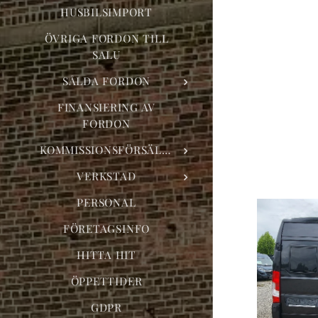
HUSBILSIMPORT
ÖVRIGA FORDON TILL
SALU
SÅLDA FORDON
FINANSIERING AV
FORDON
KOMMISSIONSFÖRSÄLJNING
VERKSTAD
PERSONAL
FÖRETAGSINFO
HITTA HIT
ÖPPETTIDER
GDPR