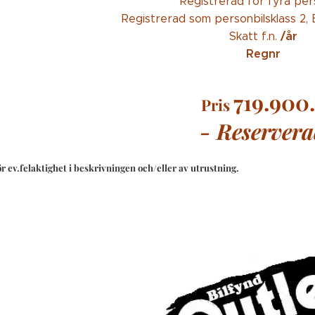
Registrerad för fyra per
Registrerad som personbilsklass 2, B
/år
Skatt f.n.
Regnr
719.900.
Pris
- Reserver
r ev.felaktighet i beskrivningen och/eller av utrustning.