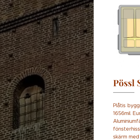
Pössl 
Plåtis bygg
1656mil. E
Aluminiumfä
fönsterhiss
skärm med 