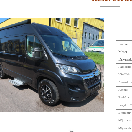
Kaross
Motor
Drivmede
Hästkrafter
Växellåda
Airconditi
Airbags
Farthållare
Längd cm*
Bredd cm*
Höjd cm*
Miljömärk