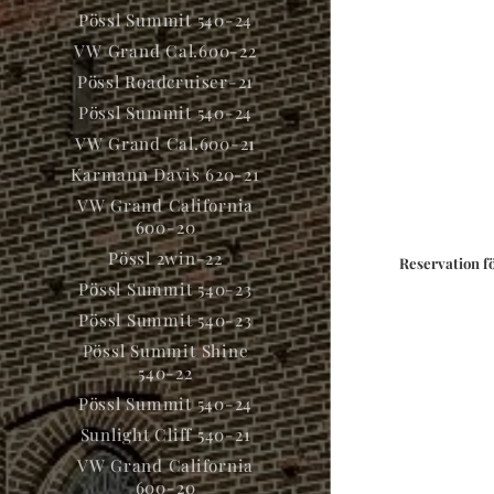
Pössl Summit 540-24
VW Grand Cal.600-22
Pössl Roadcruiser-21
Pössl Summit 540-24
VW Grand Cal.600-21
Karmann Davis 620-21
VW Grand California
600-20
Pössl 2win-22
Reservation fö
Pössl Summit 540-23
Pössl Summit 540-23
Pössl Summit Shine
540-22
Pössl Summit 540-24
Sunlight Cliff 540-21
VW Grand California
600-20