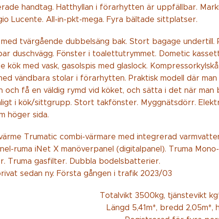
rade handtag. Hatthyllan i förarhytten är uppfällbar. Mark
gio Lucente. All-in-pkt-mega. Fyra bältade sittplatser.
g med tvärgående dubbelsäng bak. Stort bagage undertill. 
bar duschvägg. Fönster i toalettutrymmet. Dometic kasset
e kök med vask, gasolspis med glaslock. Kompressorkylskå
ed vändbara stolar i förarhytten. Praktisk modell där man 
 och få en väldig rymd vid köket, och sätta i det när man 
ligt i kök/sittgrupp. Stort takfönster. Myggnätsdörr. Elekt
 höger sida.
värme Trumatic combi-värmare med integrerad varmvattenb
el-ruma iNet X manöverpanel (digitalpanel). Truma Mono-
. Truma gasfilter. Dubbla bodelsbatterier.
rivat sedan ny. Första gången i trafik 2023/03
Totalvikt 3500kg, tjänstevikt kg*
Längd 5,41m*, bredd 2,05m*, 