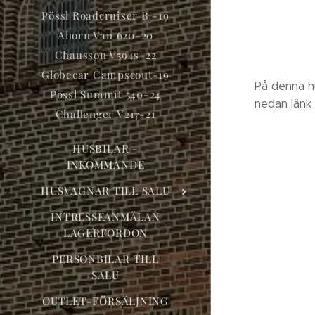
Pössl Roadcruiser B -19
Ahorn Van 620-20
Chausson V594s-22
Globecar Campscout-19
På denna hu
Pössl Summit 540-24
nedan länk 
Challenger V217-21
HUSBILAR -
INKOMMANDE
HUSVAGNAR TILL SALU
INTRESSEANMÄLAN
LAGERFORDON
PERSONBILAR TILL
SALU
OUTLET-FÖRSÄLJNING