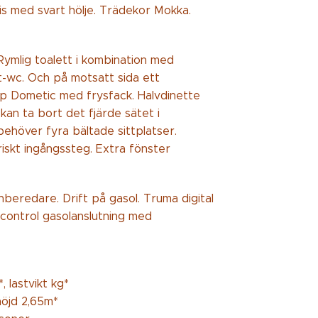
is med svart hölje. Trädekor Mokka.
Rymlig toalett i kombination med
t-wc. Och på motsatt sida ett
p Dometic med frysfack. Halvdinette
kan ta bort det fjärde sätet i
behöver fyra bältade sittplatser.
riskt ingångssteg. Extra fönster
eredare. Drift på gasol. Truma digital
control gasolanslutning med
, lastvikt kg*
höjd 2,65m*