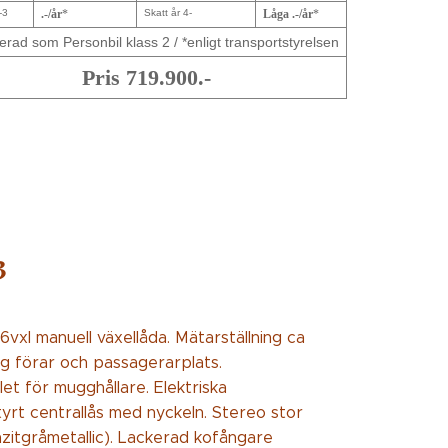
-3
.-/år
*
Skatt år 4-
Låga .-/år
*
erad som Personbil klass 2 / *enligt transportstyrelsen
Pris 719.900.-
3
6vxl manuell växellåda. Mätarställning ca
ag förar och passagerarplats.
llet för mugghållare. Elektriska
styrt centrallås med nyckeln. Stereo stor
zitgråmetallic). Lackerad kofångare