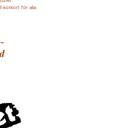
soner.
-körkort för alla
-
ad