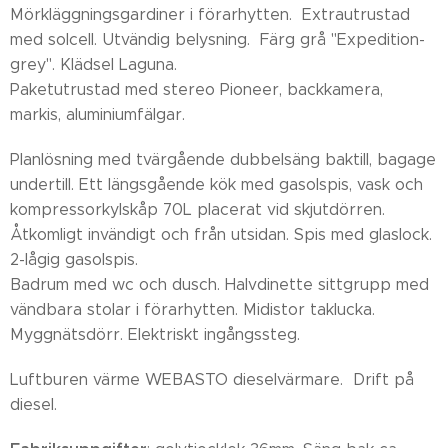
Mörkläggningsgardiner i förarhytten. Extrautrustad
med solcell. Utvändig belysning. Färg grå "Expedition-
grey". Klädsel Laguna.
Paketutrustad med stereo Pioneer, backkamera,
markis, aluminiumfälgar.
Planlösning med tvärgående dubbelsäng baktill, bagage
undertill. Ett längsgående kök med gasolspis, vask och
kompressorkylskåp 70L placerat vid skjutdörren.
Åtkomligt invändigt och från utsidan. Spis med glaslock.
2-lågig gasolspis.
Badrum med wc och dusch. Halvdinette sittgrupp med
vändbara stolar i förarhytten. Midistor taklucka.
Myggnätsdörr. Elektriskt ingångssteg.
Luftburen värme WEBASTO dieselvärmare. Drift på
diesel.