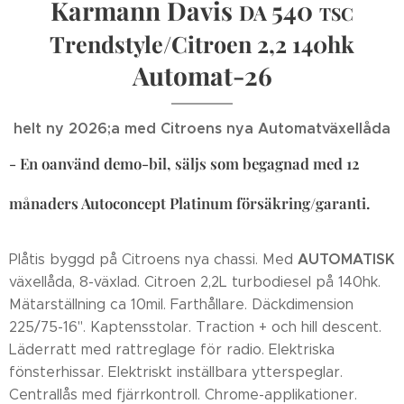
Karmann Davis
540
DA
TSC
Trendstyle/Citroen 2,2 140hk
Automat-26
helt ny 2026;a med Citroens nya Automatväxellåda
- En oanvänd demo-bil, säljs som begagnad med 12
månaders Autoconcept Platinum försäkring/garanti.
AUTOMATISK
Plåtis byggd på Citroens nya chassi. Med
växellåda, 8-växlad. Citroen 2,2L turbodiesel på 140hk.
Mätarställning ca 10mil. Farthållare. Däckdimension
225/75-16". Kaptensstolar. Traction + och hill descent.
Läderratt med rattreglage för radio. Elektriska
fönsterhissar. Elektriskt inställbara ytterspeglar.
Centrallås med fjärrkontroll. Chrome-applikationer.