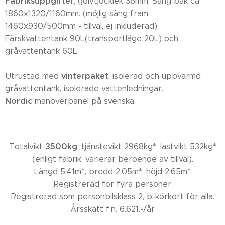
Fabriksuppgifter
; golvtjocklek 36mm. Säng bak ca
1860x1320/1160mm. (möjlig säng fram
1460x930/500mm - tillval, ej inkluderad).
Färskvattentank 90L(transportläge 20L) och
gråvattentank 60L.
vinterpaket
Utrustad med
; isolerad och uppvärmd
gråvattentank, isolerade vattenledningar.
Nordic
manöverpanel på svenska.
3500kg
Totalvikt
, tjänstevikt 2968kg*, lastvikt 532kg*
(enligt fabrik, varierar beroende av tillval).
Längd 5,41m*, bredd 2,05m*, höjd 2,65m*
Registrerad för fyra personer
Registrerad som personbilsklass 2, b-körkort för alla.
Årsskatt f.n. 6.621.-/år