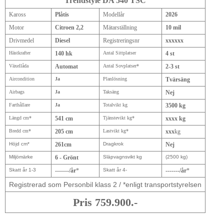
Trendstyle DA 540 TSC
Kaross
Plåtis
Modellår
2026
Motor
Citroen 2,2
Mätarställning
10 mil
Drivmedel
Diesel
Registreringsnr
xxxxxx
Hästkrafter
140 hk
Antal Sittplatser
4 st
Växellåda
Automat
Antal Sovplatser*
2-3 st
Aircondition
Ja
Planlösning
Tvärsäng
Airbags
Ja
Taksäng
Nej
Farthållare
Ja
Totalvikt kg
3500 kg
Längd cm*
541 cm
Tjänstevikt kg*
xxxx kg
Bredd cm*
205 cm
Lastvikt kg*
xxx
kg
Höjd cm*
261cm
Dragkrok
Nej
Miljömärke
6 - Grönt
Släpvagnsvikt kg
(2500 kg)
Skatt år 1-3
-------/år
*
Skatt år 4-
-------/år
*
Registrerad som Personbil klass 2 / *enligt transportstyrelsen
Pris 759.900.-