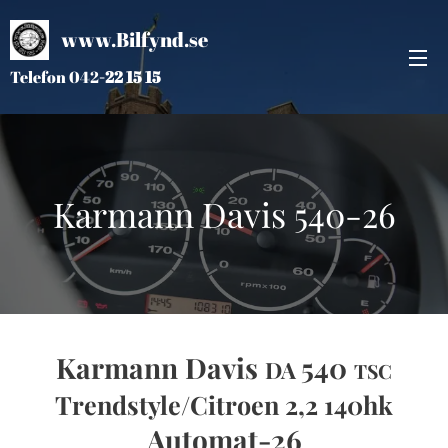
www.Bilfynd.se
Telefon 042
-
22 15 15
Karmann Davis 540-26
Karmann Davis
540
DA
TSC
Trendstyle/Citroen 2,2 140hk
Automat-26