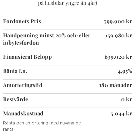
på husbilar yngre än 4år)
Fordonets Pris
799.900 kr
Handpenning minst 20% och/eller
159.980 kr
inbytesfordon
Finansierat Belopp
639.920 kr
Ränta f.n.
4,95%
Amorteringstid
180 månader
Restvärde
0 kr
Månadskostnad
5.044 kr
Ränta och amortering med nuvarande
ränta