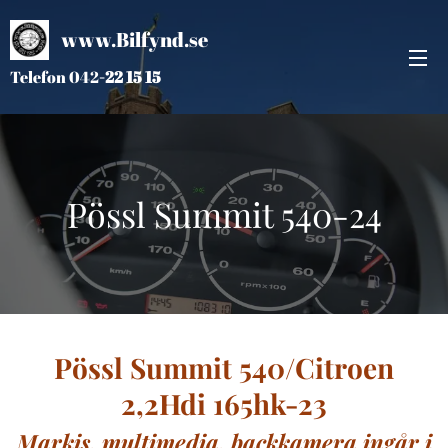
www.Bilfynd.se
Telefon 042
-
22 15 15
Pössl Summit 540-24
Pössl Summit 540/Citroen
2,2Hdi 165hk-23
Markis, multimedia, backkamera ingår i