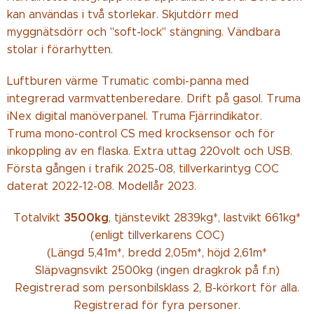
kan användas i två storlekar. Skjutdörr med
myggnätsdörr och "soft-lock" stängning. Vändbara
stolar i förarhytten.
Luftburen värme Trumatic combi-panna med
integrerad varmvattenberedare. Drift på gasol. Truma
iNex digital manöverpanel. Truma Fjärrindikator.
Truma mono-control CS med krocksensor och för
inkoppling av en flaska. Extra uttag 220volt och USB.
Första gången i trafik 2025-08, tillverkarintyg COC
daterat 2022-12-08. Modellår 2023.
3500kg
Totalvikt
, tjänstevikt 2839kg*, lastvikt 661kg*
(enligt tillverkarens COC)
(Längd 5,41m*, bredd 2,05m*, höjd 2,61m*
Släpvagnsvikt 2500kg (ingen dragkrok på f.n)
Registrerad som personbilsklass 2, B-körkort för alla.
Registrerad för fyra personer.