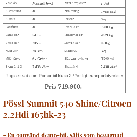
Växellåda
Manuell 6vxl
Antal Sovplatser*
2-3 st
Aircondition
Ja
Planlösning
Tvärsäng
Airbags
Ja
Taksäng
Nej
Farthållare
Ja
Totalvikt kg
3500 kg
Längd cm*
541 cm
Tjänstevikt kg*
2839 kg
Bredd cm*
205 cm
Lastvikt kg*
661
kg
Höjd cm*
261cm
Dragkrok
Nej
Miljömärke
6 - Grönt
Släpvagnsvikt kg
(2500 kg)
Skatt år 1-3
7.438.-/år
*
Skatt år 4-
7.438.-/år
*
Registrerad som Personbil klass 2 / *enligt transportstyrelsen
Pris 719.900.-
Pössl Summit 540 Shine/Citroen
2,2Hdi 165hk-23
- En oanvänd demo-bil, säljs som begagnad