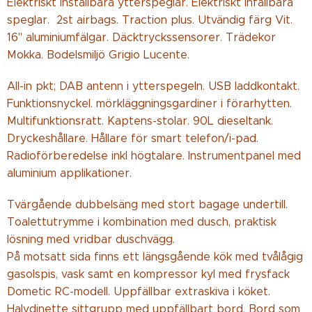
Elektriskt inställbara ytterspeglar. Elektriskt infällbara
speglar. 2st airbags. Traction plus. Utvändig färg Vit.
16" aluminiumfälgar. Däcktryckssensorer. Trädekor
Mokka. Bodelsmiljö Grigio Lucente.
All-in pkt; DAB antenn i ytterspegeln. USB laddkontakt.
Funktionsnyckel. mörkläggningsgardiner i förarhytten.
Multifunktionsratt. Kaptens-stolar. 90L dieseltank.
Dryckeshållare. Hållare för smart telefon/i-pad.
Radioförberedelse inkl högtalare. Instrumentpanel med
aluminium applikationer.
Tvärgående dubbelsäng med stort bagage undertill.
Toalettutrymme i kombination med dusch, praktisk
lösning med vridbar duschvägg.
På motsatt sida finns ett längsgående kök med tvålågig
gasolspis, vask samt en kompressor kyl med frysfack
Dometic RC-modell. Uppfällbar extraskiva i köket.
Halvdinette sittgrupp med uppfällbart bord. Bord som