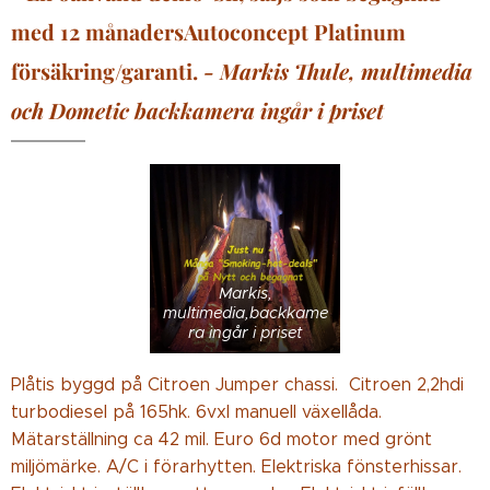
med 12 månadersAutoconcept Platinum
försäkring/garanti.
- Markis Thule, multimedia
och Dometic backkamera ingår i priset
Markis,
multimedia,backkame
ra ingår i priset
Plåtis byggd på Citroen Jumper chassi. Citroen 2,2hdi
turbodiesel på 165hk. 6vxl manuell växellåda.
Mätarställning ca 42 mil. Euro 6d motor med grönt
miljömärke. A/C i förarhytten. Elektriska fönsterhissar.