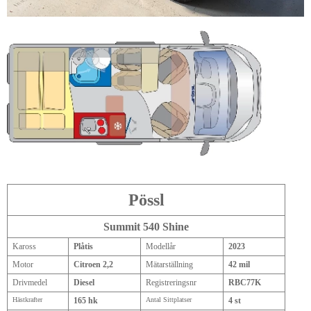
Pössl
Summit 540 Shine
Kaross
Plåtis
Modellår
2023
Motor
Citroen 2,2
Mätarställning
42 mil
Drivmedel
Diesel
Registreringsnr
RBC77K
Hästkrafter
165 hk
Antal Sittplatser
4 st