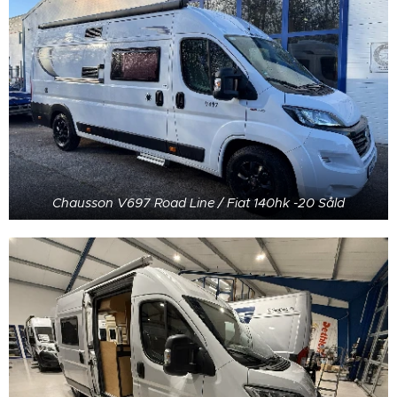
Chausson V697 Road Line / Fiat 140hk -20 Såld