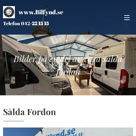
www.Bilfynd.se
Telefon 042
-
22 15 15
Bilder på en del av våra sålda
fordon
Sålda Fordon