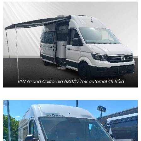
VW Grand California 680/177hk automat-19 Såld