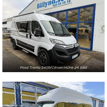
Pössl Trenta 540R/Citroen140hk-24 Såld