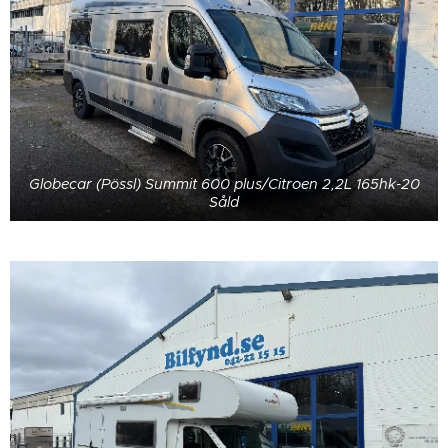
Globecar (Pössl) Summit 600 plus/Citroen 2,2L 165hk-20
Såld