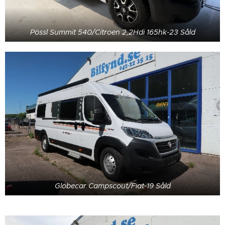
Pössl Summit 540/Citroen 2,2Hdi 165hk-23 Såld
Globecar Campscout/Fiat-19 Såld