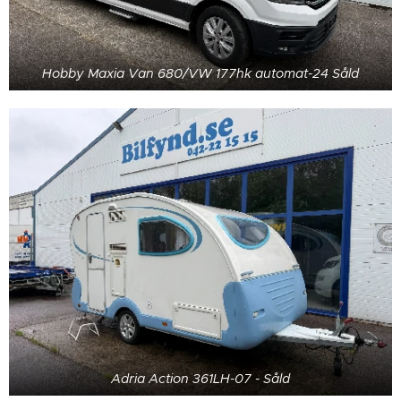
Hobby Maxia Van 680/VW 177hk automat-24 Såld
Adria Action 361LH-07 - Såld