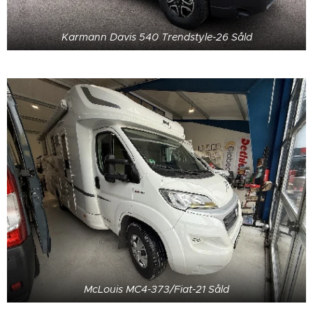
Karmann Davis 540 Trendstyle-26 Såld
McLouis MC4-373/Fiat-21 Såld