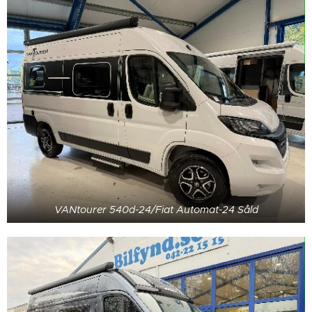
VANtourer 540d-24/Fiat Automat-24 Såld