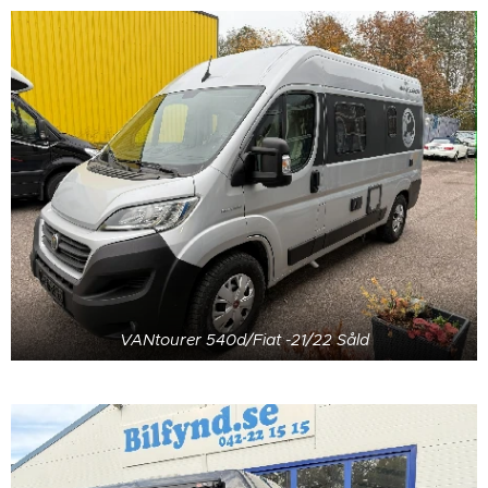
VANtourer 540d/Fiat -21/22 Såld