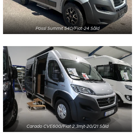
Pössl Summit 540/Fiat-24 Såld
Carado CVE600/Fiat 2,3mjt-20/21 Såld