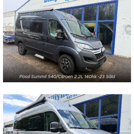
Pössl Summit 540/Citroen 2,2L 140hk -23 Såld