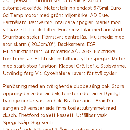
2,0L (1968cc) turbodiesel på 177hk. 8-växlad
mil
automatväxellåda. Mätarställning endast 675
. Euro
6d Temp motor med grönt miljömärke. AD Blue.
Farthållare. Rattvärme. Infällbara speglar. Markis med
vit kassett. Partikelfilter. Förarhusstolar med armstöd.
Snurrbara stolar. Fjärrstyrt centrallås. Multimedia med
stor skärm ( 20,3cm/8"). Backkamera. ESP.
Multifunktionsratt. Automatisk A/C. ABS. Elektriska
fönsterhissar. Elektriskt inställbara ytterspeglar.
Motor
med start-stop funktion. Klädsel Grå. Isofix. Stolsvärme.
Utvändig färg Vit. Cykelhållare i svart för två cyklar.
Planlösning med en tvärgående dubbelsäng bak. Stora
öppningsbara dörrar bak, fönster i dörrarna. Rymligt
bagage under sängen bak. Bra förvaring. Framför
sängen på vänster sida finns toalettutrymmet med
dusch. Thetford toalett kassett. Utfällbar vask.
Spegelskåp. Sog-ventil.
Längsgående kök med 2-lågig gasolspis med