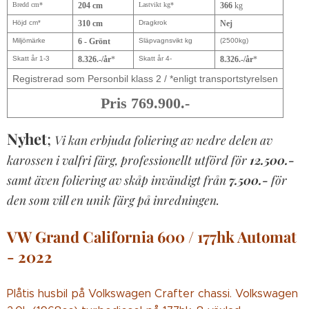
Bredd cm*
204 cm
Lastvikt kg*
366
kg
Höjd cm*
310 cm
Dragkrok
Nej
Miljömärke
6 - Grönt
Släpvagnsvikt kg
(2500kg)
Skatt år 1-3
8.326.-/år
*
Skatt år 4-
8.326.-/år
*
Registrerad som Personbil klass 2 / *enligt transportstyrelsen
Pris 769.900.-
Nyhet
;
Vi kan erbjuda foliering av nedre delen av
karossen i valfri färg, professionellt utförd för
12.500.-
samt även foliering av skåp invändigt från
7.500.-
för
den som vill en unik färg på inredningen.
VW Grand California 600 / 177hk Automat
- 2022
Plåtis husbil på Volkswagen Crafter chassi. Volkswagen