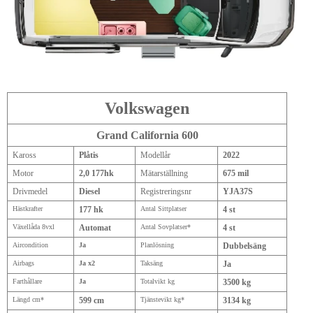
Volkswagen
Grand California 600
Kaross
Plåtis
Modellår
2022
Motor
2,0 177hk
Mätarställning
675 mil
Drivmedel
Diesel
Registreringsnr
YJA37S
Hästkrafter
177 hk
Antal Sittplatser
4 st
Växellåda 8vxl
Automat
Antal Sovplatser*
4 st
Aircondition
Ja
Planlösning
Dubbelsäng
Airbags
Ja x2
Taksäng
Ja
Farthållare
Ja
Totalvikt kg
3500 kg
Längd cm*
599 cm
Tjänstevikt kg*
3134 kg