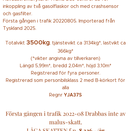
inkoppling av två gasolflaskor och med crashsensor
och gasfilter.
Första gången i trafik 20220805. Importerad från
Tyskland 2025.
3500kg
Totalvikt
, tjänstevikt ca 3134kg*, lastvikt ca
366kg*
(*vikter angivna av tillverkaren)
Längd 5,99m*, bredd 2,04m*, höjd 3,10m*
Registrerad för fyra personer.
Registrerad som personbilsklass 2 med B-körkort för
alla
YJA37S
Regnr
Första gången i trafik 2022-08 Drabbas inte av
malus-skatt.
LÅGA SKATTEN f.n.
8.326.-/år