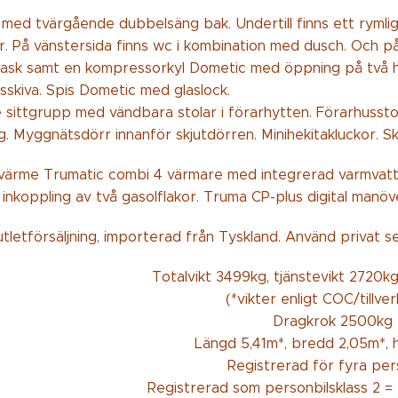
g med tvärgående dubbelsäng bak. Undertill finns ett rym
or. På vänstersida finns wc i kombination med dusch. Och 
 vask samt en kompressorkyl Dometic med öppning på två h
sskiva. Spis Dometic med glaslock.
 sittgrupp med vändbara stolar i förarhytten. Förarhussto
. Myggnätsdörr innanför skjutdörren. Minihekitakluckor. Sk
värme Trumatic combi 4 värmare med integrerad varmvatt
 inkoppling av två gasolflakor. Truma CP-plus digital manöv
tletförsäljning, importerad från Tyskland. Använd privat s
Totalvikt 3499kg, tjänstevikt 2720kg
(*vikter enligt COC/tillve
Dragkrok 2500kg
Längd 5,41m*, bredd 2,05m*, 
Registrerad för fyra per
Registrerad som personbilsklass 2 = B