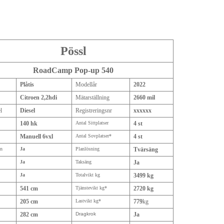
Pössl
RoadCamp Pop-up 540
Plåtis
Modellår
2022
Citroen 2,2hdi
Mätarställning
2660 mil
l
Diesel
Registreringsnr
xxxxxx
140 hk
Antal Sittplatser
4 st
Manuell 6vxl
Antal Sovplatser*
4 st
on
Ja
Planlösning
Tvärsäng
Ja
Taksäng
Ja
Ja
Totalvikt kg
3499 kg
541 cm
Tjänstevikt kg*
2720 kg
205 cm
Lastvikt kg*
779
kg
282 cm
Dragkrok
Ja