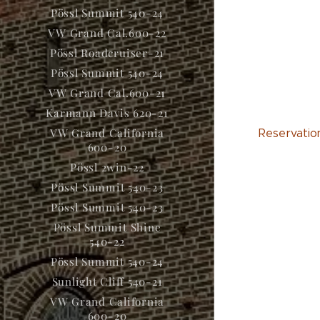
Pössl Summit 540-24
VW Grand Cal.600-22
Pössl Roadcruiser-21
Pössl Summit 540-24
VW Grand Cal.600-21
Karmann Davis 620-21
VW Grand California
Reservation
600-20
Pössl 2win-22
Pössl Summit 540-23
Pössl Summit 540-23
Pössl Summit Shine
540-22
Pössl Summit 540-24
Sunlight Cliff 540-21
VW Grand California
600-20