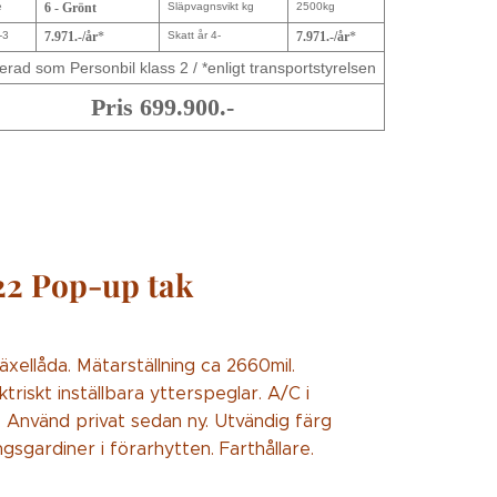
e
6 - Grönt
Släpvagnsvikt kg
2500kg
-3
7.971.-/år
*
Skatt år 4-
7.971.-/år
*
erad som Personbil klass 2 / *enligt transportstyrelsen
Pris 699.900.-
22 Pop-up tak
äxellåda. Mätarställning ca 2660mil.
triskt inställbara ytterspeglar. A/C i
 Använd privat sedan ny. Utvändig färg
gsgardiner i förarhytten. Farthållare.