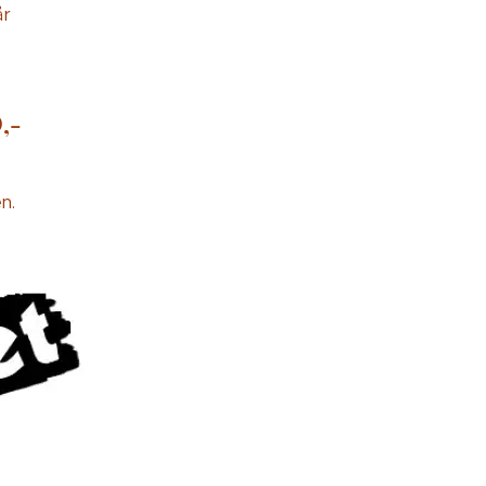
år
0
,-
n.