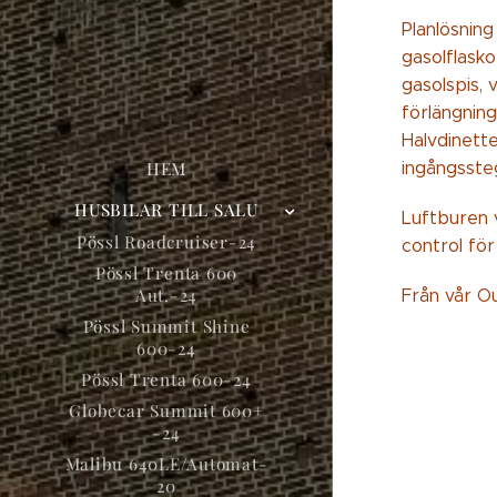
Planlösnin
gasolflask
gasolspis,
förlängning
Halvdinette
HEM
ingångssteg
HUSBILAR TILL SALU
Luftburen 
Pössl Roadcruiser-24
control för
Pössl Trenta 600
Aut.-24
Från vår Ou
Pössl Summit Shine
600-24
Pössl Trenta 600-24
Globecar Summit 600+
-24
Malibu 640LE/Automat-
20