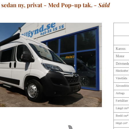
sedan ny, privat - Med Pop-up tak. -
Såld
Kaross
Motor
Drivmede
Hästkrafter
Växellåda
Airconditi
Airbags
Farthållare
Längd cm*
Bredd cm*
Höjd cm*