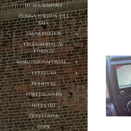
HUSBILSIMPORT
ÖVRIGA FORDON TILL
SALU
SÅLDA FORDON
FINANSIERING AV
FORDON
KOMMISSIONSFÖRSÄLJNING
VERKSTAD
PERSONAL
FÖRETAGSINFO
HITTA HIT
ÖPPETTIDER
GDPR