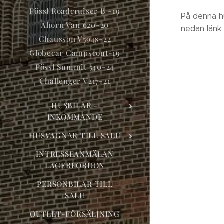
Pössl Roadcruiser B -19
På denna hu
Ahorn Van 620-20
nedan länk 
Chausson V594s-22
Globecar Campscout-19
Pössl Summit 540-24
Challenger V217-21
HUSBILAR -
INKOMMANDE
HUSVAGNAR TILL SALU
INTRESSEANMÄLAN
LAGERFORDON
PERSONBILAR TILL
SALU
OUTLET-FÖRSÄLJNING