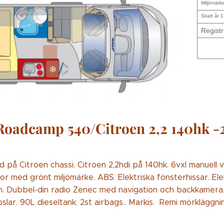
Miljömärk
Skatt år 1
Registr
Roadcamp 540/Citroen 2,2 140hk -
d på Citroen chassi. Citroen 2,2hdi på 140hk. 6vxl manuell v
r med grönt miljömärke. ABS. Elektriska fönsterhissar. Elek
n. Dubbel-din radio Zenec med navigation och backkamera.
slar. 90L dieseltank. 2st airbags.. Markis. Remi mörkläggnin