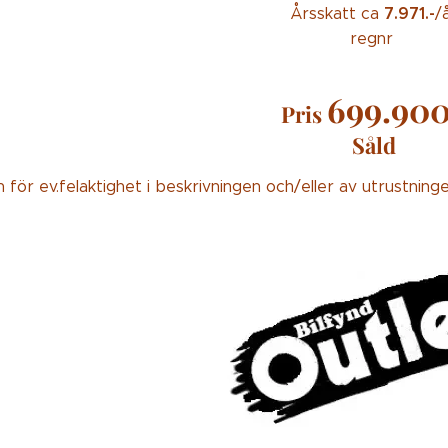
7.971.-
Årsskatt ca
/
regnr
699.90
Pris
Såld
 för ev.felaktighet i beskrivningen och/eller av utrustninge