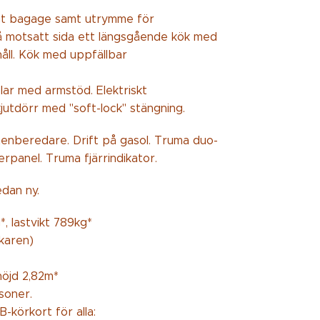
ligt bagage samt utrymme för
på motsatt sida ett längsgående kök med
åll. Kök med uppfällbar
lar med armstöd. Elektriskt
jutdörr med "soft-lock" stängning.
enberedare. Drift på gasol. Truma duo-
erpanel. Truma fjärrindikator.
edan ny.
*, lastvikt 789kg*
rkaren)
höjd 2,82m*
soner.
-körkort för alla: