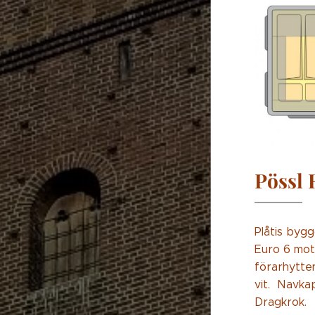
Pössl 
Plåtis bygg
Euro 6 moto
förarhytte
vit. Navkap
Dragkrok.