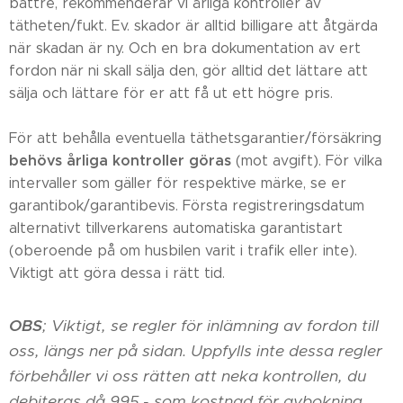
bättre, rekommenderar vi årliga kontroller av
tätheten/fukt. Ev. skador är alltid billigare att åtgärda
när skadan är ny. Och en bra dokumentation av ert
fordon när ni skall sälja den, gör alltid det lättare att
sälja och lättare för er att få ut ett högre pris.
För att behålla eventuella täthetsgarantier/försäkring
behövs årliga kontroller göras
(mot avgift). För vilka
intervaller som gäller för respektive märke, se er
garantibok/garantibevis. Första registreringsdatum
alternativt tillverkarens automatiska garantistart
(oberoende på om husbilen varit i trafik eller inte).
Viktigt att göra dessa i rätt tid.
OBS
; Viktigt, se regler för inlämning av fordon till
oss, längs ner på sidan. Uppfylls inte dessa regler
förbehåller vi oss rätten att neka kontrollen, du
debiteras då 995.- som kostnad för avbokning,