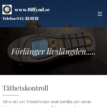
www.Bilfynd.se
Telefon 042
-
22 15 15
Förlänger livslängden.....
Täthetskontroll
Vill ni att ert fritidsfordon skall behålla sitt värde