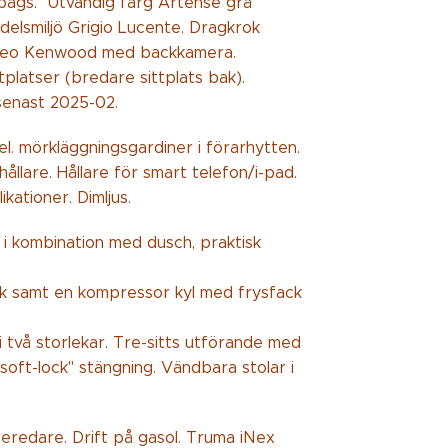
airbags. Utvändig färg Artense grå
delsmiljö Grigio Lucente. Dragkrok
stereo Kenwood med backkamera.
platser (bredare sittplats bak).
 senast 2025-02.
el. mörkläggningsgardiner i förarhytten.
ållare. Hållare för smart telefon/i-pad.
kationer. Dimljus.
i kombination med dusch, praktisk
ask samt en kompressor kyl med frysfack
 två storlekar. Tre-sitts utförande med
oft-lock" stängning. Vändbara stolar i
redare. Drift på gasol. Truma iNex