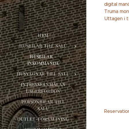
digital ma
Truma mono
Uttagen i t
HEM
HUSBILAR TILL SALU
HUSBILAR -
INKOMMANDE
HUSVAGNAR TILL SALU
INTRESSEANMÄLAN
LAGERFORDON
PERSONBILAR TILL
SALU
Reservation
OUTLET-FÖRSÄLJNING