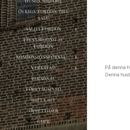
HUSBILSIMPORT
ÖVRIGA FORDON TILL
SALU
SÅLDA FORDON
FINANSIERING AV
FORDON
KOMMISSIONSFÖRSÄLJNING
På denna h
VERKSTAD
Denna husb
PERSONAL
FÖRETAGSINFO
HITTA HIT
ÖPPETTIDER
GDPR