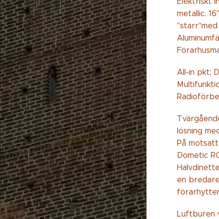
Elektriskt 
metallic. 1
"starr"med
Aluminumfäl
Förarhusmat
All-in pkt;
Multifunkti
Radioförber
Tvärgående
lösning me
På motsatt
Dometic RC-
Halvdinett
en bredare 
förarhytte
Luftburen 