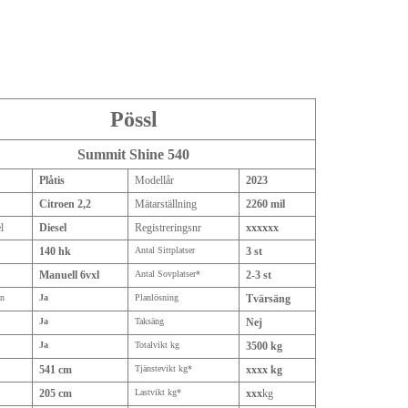
Pössl
Summit Shine 540
Plåtis
Modellår
2023
Citroen 2,2
Mätarställning
2260 mil
l
Diesel
Registreringsnr
xxxxxx
140 hk
Antal Sittplatser
3 st
Manuell 6vxl
Antal Sovplatser*
2-3 st
on
Ja
Planlösning
Tvärsäng
Ja
Taksäng
Nej
Ja
Totalvikt kg
3500 kg
541 cm
Tjänstevikt kg*
xxxx kg
205 cm
Lastvikt kg*
xxx
kg