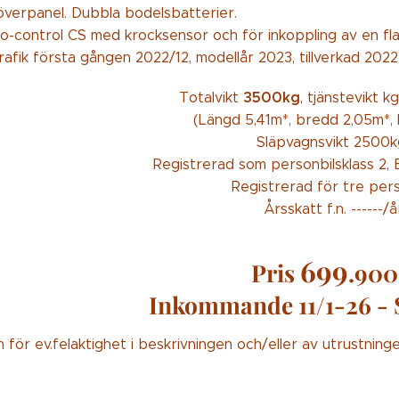
növerpanel. Dubbla bodelsbatterier.
-control CS med krocksensor och för inkoppling av en fla
rafik första gången 2022/12, modellår 2023, tillverkad 2022
3500kg
Totalvikt
, tjänstevikt k
(Längd 5,41m*, bredd 2,05m*, 
Släpvagnsvikt 2500
Registrerad som personbilsklass 2, B
Registrerad för tre per
Årsskatt f.n. ------/å
699
Pris
.900
Inkommande 11/1-26 - S
 för ev.felaktighet i beskrivningen och/eller av utrustning