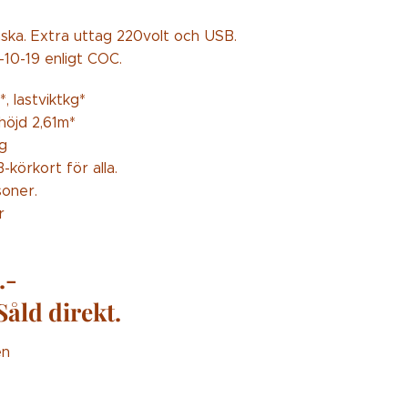
ska. Extra uttag 220volt och USB.
-10-19 enligt COC.
g*, lastviktkg*
höjd 2,61m*
kg
-körkort för alla.
soner.
r
.-
åld direkt.
en