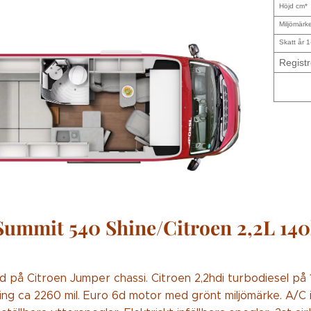
Höjd cm*
Miljömärk
Skatt år 1
Registr
Summit 540 Shine/Citroen 2,2L 14
d på Citroen Jumper chassi. Citroen 2,2hdi turbodiesel på 1
ing ca 2260 mil. Euro 6d motor med grönt miljömärke. A/C i 