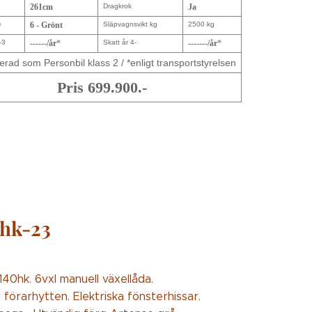
261cm
Dragkrok
Ja
e
6 - Grönt
Släpvagnsvikt kg
2500 kg
-3
------/år
*
Skatt år 4-
-------/år
*
erad som Personbil klass 2 / *enligt transportstyrelsen
Pris 699.900.-
0hk-23
40hk. 6vxl manuell växellåda.
förarhytten. Elektriska fönsterhissar.