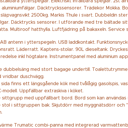
inställbara ytterspeglar. Elektriskt infällbara speglar. 2st 
6" aluminiumfälgar. Däcktryckssensorer. Trädekor Mokka. Bo
 släpvagnsvikt 2500kg. Markis Thule i svart. Dubbeldin 
gar. Däcktrycks sensorer. I utförande med tre bältade sitt
ta. Multiroof hatthylla. Luftfjädring på bakaxeln. Service
 DAB antenn i ytterspegeln. USB laddkontakt. Funktionsnyck
onsratt. Läderratt. Kaptens-stolar. 90L dieseltank. Dryckesh
edelse inkl högtalare. Instrumentpanel med aluminium appli
 dubbelsäng med stort bagage undertill. Toalettutrymme 
d vridbar duschvägg.
 sida finns ett längsgående kök med tvålågig gasolspis, v
modell. Uppfällbar extraskiva i köket.
e sittgrupp med uppfällbart bord. Bord som kan användas i
stol i sittgruppen bak. Skjutdörr med myggnätsdörr och "s
n.
värme Trumatic combi-panna med integrerad varmvattenbe