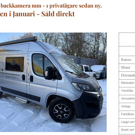
 backkamera mm - 1 privatägare sedan ny.
 i Januari - Såld direkt
Kaross
Motor
Drivmede
Hästkrafter
Växellåda
Airconditi
Airbags
Farthållare
Längd cm*
Bredd cm*