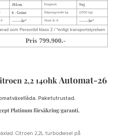
261cm
Dragkrok
Nej
e
6 - Grönt
Släpvagnsvikt kg
(2500 kg)
-3
-------/år
*
Skatt år 4-
-------/år
*
erad som Personbil klass 2 / *enligt transportstyrelsen
Pris 799.900.-
Automat-26
itroen 2,2 140hk
omatväxellåda. Paketutrustad.
ept Platinum försäkring/garanti.
växlad. Citroen 2,2L turbodiesel på