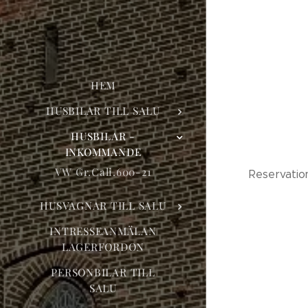
HEM
HUSBILAR TILL SALU
HUSBILAR -
INKOMMANDE
VW Gr.Cali.600-21
Reservation
HUSVAGNAR TILL SALU
INTRESSEANMÄLAN
LAGERFORDON
PERSONBILAR TILL
SALU