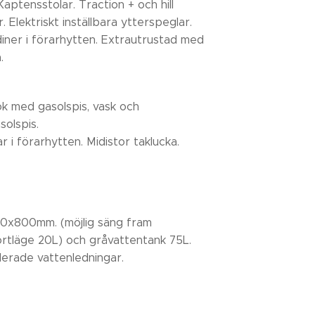
Kaptensstolar. Traction + och hill
 Elektriskt inställbara ytterspeglar.
diner i förarhytten. Extrautrustad med
.
ök med gasolspis, vask och
solspis.
i förarhytten. Midistor taklucka.
60x800mm. (möjlig säng fram
ortläge 20L) och gråvattentank 75L.
lerade vattenledningar.