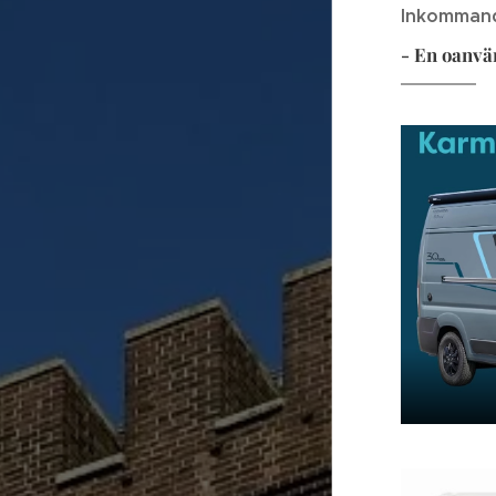
Inkommand
- En oanvä