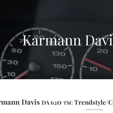
Karmann Davi
rmann Davis
0
Trendstyle/C
DA 62
TSC