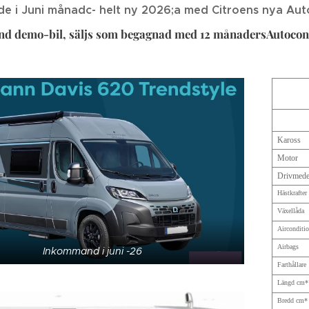
e i Juni månadc- helt ny 2026;a med Citroens nya Aut
nd demo-bil, säljs som begagnad med 12 månadersAutoconc
Kaross
Motor
Drivmede
Hästkrafter
Växellåda
Airconditi
Airbags
Inkommand i juni -26
Farthållare
Längd cm*
Bredd cm*