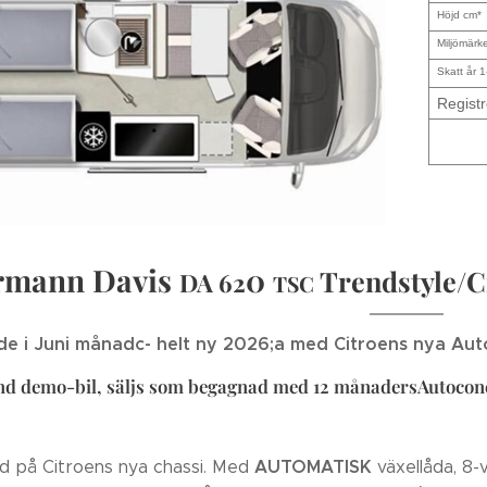
Höjd cm*
Miljömärk
Skatt år 1
Registr
rmann Davis
0
Trendstyle/C
DA 62
TSC
e i Juni månadc- helt ny 2026;a med Citroens nya Aut
nd demo-bil, säljs som begagnad med 12 månadersAutoconc
AUTOMATISK
gd på Citroens nya chassi. Med
växellåda, 8-