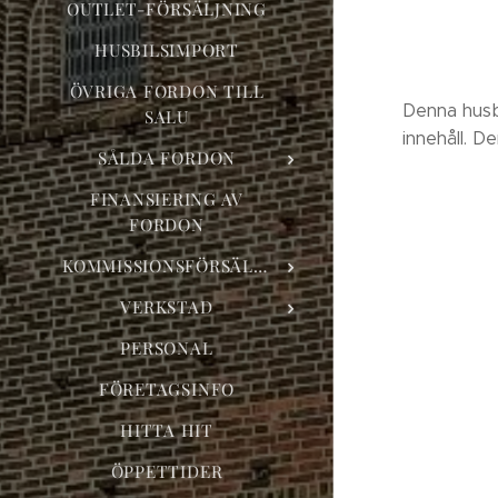
OUTLET-FÖRSÄLJNING
HUSBILSIMPORT
ÖVRIGA FORDON TILL
Denna husb
SALU
innehåll. D
SÅLDA FORDON
FINANSIERING AV
FORDON
KOMMISSIONSFÖRSÄLJNING
VERKSTAD
PERSONAL
FÖRETAGSINFO
HITTA HIT
ÖPPETTIDER