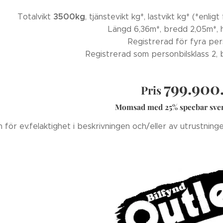
3500kg
Totalvikt
, tjänstevikt kg*, lastvikt kg* (*enligt
Längd 6,36m*, bredd 2,05m*, 
Registrerad för fyra pe
Registrerad som personbilsklass 2, b
799.900
Pris
Momsad med 25% specbar sv
 för ev.felaktighet i beskrivningen och/eller av utrustning