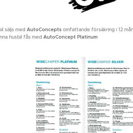
AutoConcepts
il säljs med
omfattande försäkring i 12 må
AutoConcept Platinum
enna husbil fås med