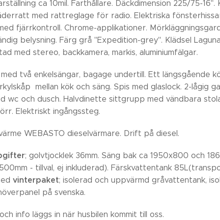
rställning ca 10mil. Farthållare. Däckdimension 225/75-16". 
derratt med rattreglage för radio. Elektriska fönsterhissar.
med fjärrkontroll. Chrome-applikationer. Mörkläggningsgar
vändig belysning. Färg grå "Expedition-grey". Klädsel Laguna
tad med stereo, backkamera, markis, aluminiumfälgar.
 med två enkelsängar, bagage undertill. Ett längsgående k
ylskåp mellan kök och säng. Spis med glaslock. 2-lågig ga
 wc och dusch. Halvdinette sittgrupp med vändbara stolar 
rr. Elektriskt ingångssteg.
värme WEBASTO dieselvärmare. Drift på diesel.
gifter
; golvtjocklek 36mm. Säng bak ca 1950x800 och 18
00mm - tillval, ej inkluderad). Färskvattentank 85L(transp
vinterpaket
med
; isolerad och uppvärmd gråvattentank, iso
överpanel på svenska.
och info läggs in när husbilen kommit till oss.