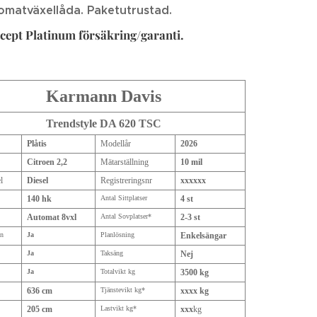
omatväxellåda. Paketutrustad.
ept Platinum försäkring/garanti.
Karmann Davis
Trendstyle DA 620 TSC
Plåtis
Modellår
2026
Citroen 2,2
Mätarställning
10 mil
l
Diesel
Registreringsnr
xxxxxx
140 hk
Antal Sittplatser
4 st
Automat 8vxl
Antal Sovplatser*
2-3 st
on
Ja
Planlösning
Enkelsängar
Ja
Taksäng
Nej
Ja
Totalvikt kg
3500 kg
636 cm
Tjänstevikt kg*
xxxx kg
205 cm
Lastvikt kg*
xxx
kg