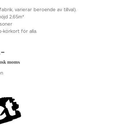
 fabrik, varierar beroende av tillval).
höjd 2,65m*
rsoner
-körkort för alla.
.-
ensk moms
en