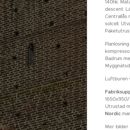
140hk. Mäta
descent. Lä
Centrallås 
solcell. Ut
Paketutrus
Planlösning
kompressork
Badrum med
Myggnätsdö
Luftburen 
Fabriksupp
1650x950/5
Utrustad 
Nordic
man
Mer bilder 