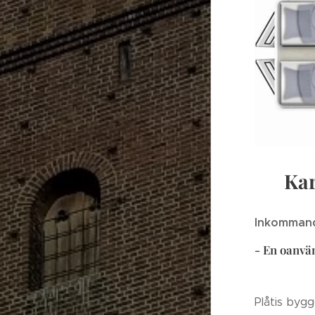
Ka
Inkommand
- En oanvä
Plåtis byg