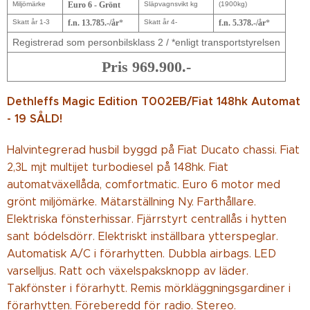
Miljömärke
Euro 6 - Grönt
Släpvagnsvikt kg
(1900kg)
Skatt år 1-3
f.n. 13.785.-/år
*
Skatt år 4-
f.n. 5.378.-/år
*
Registrerad som personbilsklass 2 / *enligt transportstyrelsen
Pris 969.900.-
Dethleffs Magic Edition T002EB/Fiat 148hk Automat
- 19 SÅLD!
Halvintegrerad husbil byggd på Fiat Ducato chassi. Fiat
2,3L mjt multijet turbodiesel på 148hk. Fiat
automatväxellåda, comfortmatic. Euro 6 motor med
grönt miljömärke. Mätarställning Ny. Farthållare.
Elektriska fönsterhissar. Fjärrstyrt centrallås i hytten
sant bódelsdörr. Elektriskt inställbara ytterspeglar.
Automatisk A/C i förarhytten. Dubbla airbags. LED
varselljus. Ratt och växelspaksknopp av läder.
Takfönster i förarhytt. Remis mörkläggningsgardiner i
förarhytten. Föreberedd för radio. Stereo.