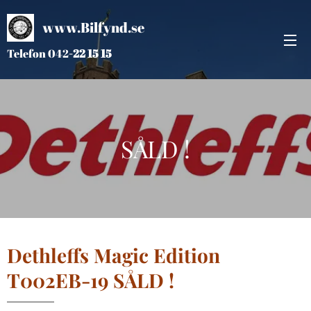
www.Bilfynd.se
Telefon 042
-
22 15 15
SÅLD !
Dethleffs Magic Edition
T002EB-19 SÅLD
!