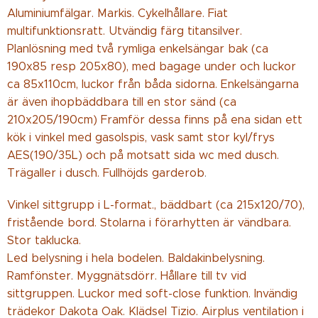
Aluminiumfälgar. Markis. Cykelhållare. Fiat
multifunktionsratt. Utvändig färg titansilver.
Planlösning med två rymliga enkelsängar bak (ca
190x85 resp 205x80), med bagage under och luckor
ca 85x110cm, luckor från båda sidorna. Enkelsängarna
är även ihopbäddbara till en stor sänd (ca
210x205/190cm) Framför dessa finns på ena sidan ett
kök i vinkel med gasolspis, vask samt stor kyl/frys
AES(190/35L) och på motsatt sida wc med dusch.
Trägaller i dusch. Fullhöjds garderob
.
Vinkel sittgrupp i L-format., bäddbart (ca 215x120/70),
fristående bord. Stolarna i förarhytten är vändbara.
Stor taklucka.
Led belysning i hela bodelen. Baldakinbelysning.
Ramfönster. Myggnätsdörr. Hållare till tv vid
sittgruppen. Luckor med soft-close funktion. Invändig
trädekor Dakota Oak. Klädsel Tizio. Airplus ventilation i