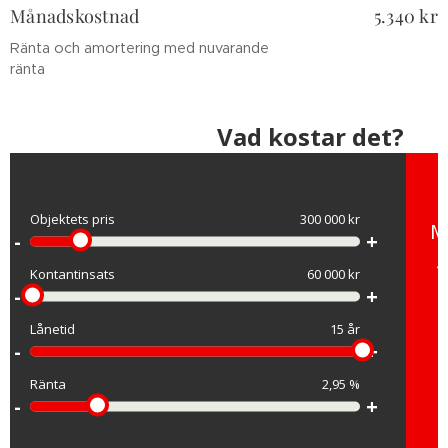
Månadskostnad
5.340 kr
Ränta och amortering med nuvarande
ränta