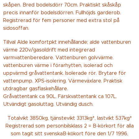
skåpen. Bred bodelsdörr 70cm. Praktiskt skåskåp
precis innanför bodelsdörren. Fullhöjds garderob.
Registrerad för fem personer med extra stol på
sidosoffan.
Tillval Alde komfortpkt innehållande; alde vattenburen
värme 220v/gasoldrift med integrerad
varmvattenberedare. Vattenburen golvvärme.
vattenburen värme i förarhytten, isolerad och
uppvärmd gråvattentank. Isolerade rör. Brytare för
vattenpump. XPS-isolering. Värmeväxlare. Praktisk
utdragbar
gasflaskehållare.
Gråvattentank ca 90L. Färskvattentank ca 107L.
Utvändigt gasoluttag. Utvändig dusch.
Totalvikt 3850kg, tjänstevikt 3313kg*, lastvikt 537kg*
Registrerad som personbilsklass 2 = B-körkort för alla
som tagit sitt svenskaB-kökort före den 1/7 1996,