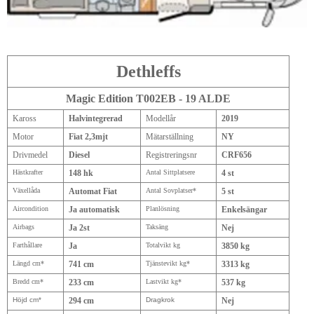
Dethleffs
Magic Edition T002EB - 19 ALDE
Kaross
Halvintegrerad
Modellår
2019
Motor
Fiat 2,3mjt
Mätarställning
NY
Drivmedel
Diesel
Registreringsnr
CRF656
Hästkrafter
148 hk
Antal Sittplatsere
4 st
Växellåda
Automat Fiat
Antal Sovplatser*
5 st
Aircondition
Ja automatisk
Planlösning
Enkelsängar
Airbags
Ja 2st
Taksäng
Nej
Farthållare
Ja
Totalvikt kg
3850 kg
Längd cm*
741 cm
Tjänstevikt kg*
3313 kg
Bredd cm*
233 cm
Lastvikt kg*
537 kg
Höjd cm*
294 cm
Dragkrok
Nej